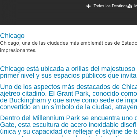
Todos los Destinos
M
Chicago
Chicago, una de las ciudades más emblemáticas de Estados
impresionantes.
Chicago está ubicada a orillas del majestuoso 
primer nivel y sus espacios públicos que invit
Uno de los aspectos más destacados de Chicag
ajetreo citadino. El Grant Park, conocido com
de Buckingham y que sirve como sede de import
convertido en un símbolo de la ciudad, atrayen
Dentro del Millennium Park se encuentra uno 
Gate, esta escultura de acero inoxidable diseñ
única y su capacidad de reflejar el skyline de