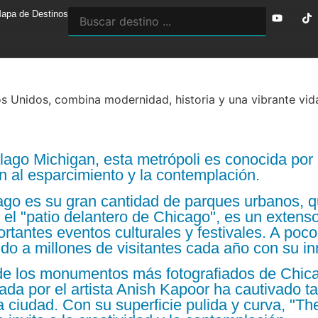
apa de Destinos
 Unidos, combina modernidad, historia y una vibrante vid
lago Michigan, esta metrópoli es conocida por s
an al esparcimiento y la contemplación.
o es su gran cantidad de parques urbanos, qu
o el "patio delantero de Chicago", es un exten
antes eventos culturales y festivales. A pocos
do a millones de visitantes cada año con su in
de los monumentos más fotografiados de Chica
ada por el artista Anish Kapoor ha cautivado t
 la ciudad. Con su superficie pulida y curva, "